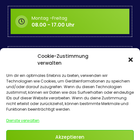
Montag -Freitag
08.00 - 17.00 Uhr
Cookie-Zustimmung
Kontakt aufnehmen
verwalten
office@wesenauer.store
Um dir ein optimales Erlebnis zu bieten, verwenden wir
Technologien wie Cookies, um Geräteinformationen zu speichern
und/oder darauf zuzugreifen. Wenn du diesen Technologien
zustimmst, können wir Daten wie das Surfverhalten oder eindeutige
IDs auf dieser Website verarbeiten. Wenn du deine Zustimmung
Bayernstraße
nicht erteilst oder zurückziehst, können bestimmte Merkmale und
5071 Siezenheim
Funktionen beeinträchtigt werden.
Dienste verwalten
Akzeptieren